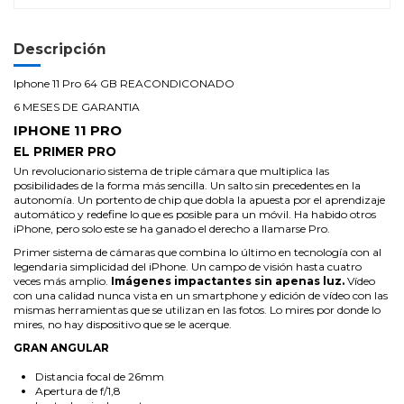
Descripción
Iphone 11 Pro 64 GB REACONDICONADO
6 MESES DE GARANTIA
IPHONE 11 PRO
EL PRIMER PRO
Un revolucio­nario sistema de triple cámara que multiplica las
posibilidades de la forma más sencilla. Un salto sin precedentes en la
autonomía. Un portento de chip que dobla la apuesta por el aprendizaje
automático y redefine lo que es posible para un móvil. Ha habido otros
iPhone, pero solo este se ha ganado el derecho a llamarse Pro.
Primer sistema de cámaras que combina lo último en tecnología con al
legendaria simplicidad del iPhone. Un campo de visión hasta cuatro
veces más amplio.
Imágenes impactantes sin apenas luz.
Vídeo
con una calidad nunca vista en un smartphone y edición de vídeo con las
mismas herramientas que se utilizan en las fotos. Lo mires por donde lo
mires, no hay dispositivo que se le acerque.
GRAN ANGULAR
Distancia focal de 26mm
Apertura de f/1,8