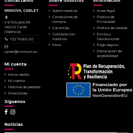
Contáctanos
Sobre nosotros
Información
MIMOVIL CARLET
Sobre nosotros
Aviso legal
Condiciones de
Política de
compra
Privacidad
9 d'Octubre 3A
46240 Carlet
Garantías
Política de cookies
(Valencia)
Contacte con
Envíos y
nosotros
Devoluciones
722 76 80 00
Inicio
Pago seguro
Declaración de
carlet@mimovil.eu
accesibilidad
Mi cuenta
Iniciar sesión
Mi cuenta
Historial de pedidos
Direcciones
Síguenos
Noticias