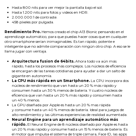
Hasta 800 nits para ver mejor la pantalla bajo el sol.
Hasta 1.200 nits para fotos y videos en HDR.
2.000.000:1 de contraste.
458 píxeles por pulgada.
Rendimiento Pro.
Hemos creado el chip A13 Bionic pensando en el
aprendizaje automático, para que puedas hacer cosas que en cualquier
otro smart­phone serían inimaginables. Es tan rápido, potente e
inteligente que no admite comparación con ningún otro chip. A eso se le
llama jugar con ventaja.
Arquitectura fusion de 64bits.
Ahora todo va aún más
rápido, hasta los procesos más complejos. Los núcleos de eficiencia
se encargan de las tareas cotidianas para ayudar a dar un salto de
gigante en autonomía.
La CPU más rápida en un Smartphone.
La CPU incorpora dos
núcleos de rendimiento que van hasta un 20 % más rápido y
consumen hasta un 30 % menos de batería. Y cuatro núcleos de
eficiencia que van hasta un 20 % más rápido y consumen hasta
un 40 % menos.
La GPU diseñada por Apple es hasta un 20 % mas rápida
y consume hasta un 40 % menos de batería. Ideal para juegos de
alto rendimiento y las últimas experiencias de realidad aumentada.
Neural Engine para un aprendizaje automático más
rápido.
El Neural Engine de 8 núcleos diseñado por Apple es hasta
un 20 % más rápido y consume hasta un 15 % menos de batería. Es
el motor que impulsa el sistema de triple cámara, Face ID, las apps