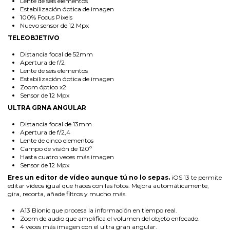
Lente de seis elementos
Estabilización óptica de imagen
100% Focus Pixels
Nuevo sensor de 12 Mpx
TELEOBJETIVO
Distancia focal de 52mm
Apertura de f/2
Lente de seis elementos
Estabilización óptica de imagen
Zoom óptico x2
Sensor de 12 Mpx
ULTRA GRNA ANGULAR
Distancia focal de 13mm
Apertura de f/2,4
Lente de cinco elementos
Campo de visión de 120º
Hasta cuatro veces más imagen
Sensor de 12 Mpx
Eres un editor de vídeo aunque tú no lo sepas.
iOS 13 te permite
editar vídeos igual que haces con las fotos. Mejora automáticamente,
gira, recorta, añade filtros y mucho más.
A13 Bionic que procesa la información en tiempo real.
Zoom de audio que amplifica el volumen del objeto enfocado.
4 veces más imagen con el ultra gran angular.