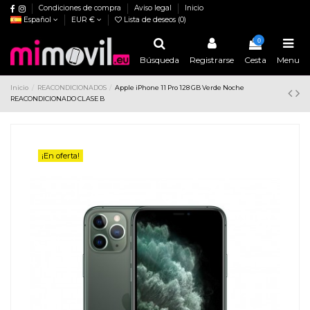
Condiciones de compra
Aviso legal
Inicio
Español
EUR €
Lista de deseos (
0
)
0
Búsqueda
Registrarse
Cesta
Menu
Inicio
REACONDICIONADOS
Apple iPhone 11 Pro 128 GB Verde Noche
REACONDICIONADO CLASE B
¡En oferta!