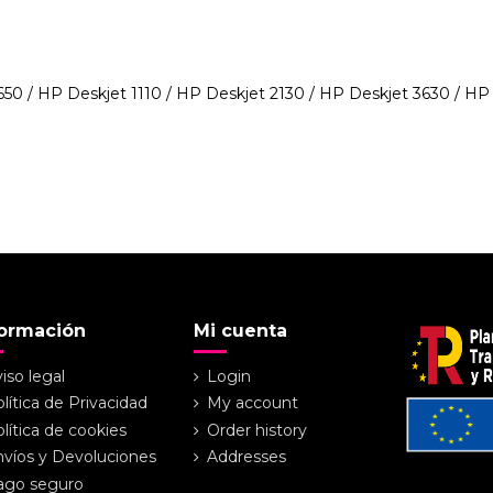
650 / HP Deskjet 1110 / HP Deskjet 2130 / HP Deskjet 3630 / HP 
formación
Mi cuenta
iso legal
Login
lítica de Privacidad
My account
lítica de cookies
Order history
víos y Devoluciones
Addresses
ago seguro