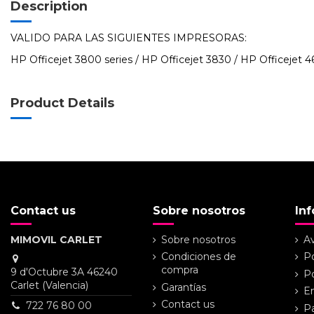
Description
VALIDO PARA LAS SIGUIENTES IMPRESORAS:
HP Officejet 3800 series / HP Officejet 3830 / HP Officejet 4
Product Details
Contact us
Sobre nosotros
In
MIMOVIL CARLET
Sobre nosotros
Av
Condiciones de
Po
compra
9 d'Octubre 3A 46240
Po
Carlet (Valencia)
Garantías
En
Contact us
722 76 80 00
P