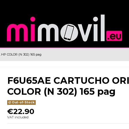
P COLOR (N 302) 165 pag
F6U65AE CARTUCHO ORI
COLOR (N 302) 165 pag
Out-of-Stock
€22.90
VAT included