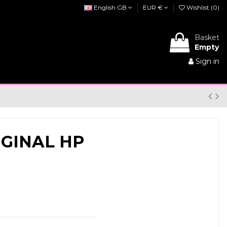
English GB
EUR €
Wishlist (
0
)
Basket
Empty
Sign in
GINAL HP