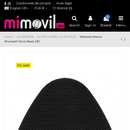
Condiciones de compra
Aviso legal
English GB
EUR €
Wishlist (
0
)
0
Search
Sign in
Basket
Menu
Home
ACCESORIOS
AURICULARES Y ALTAVOCES
Motorola Altavoz
Bluetooth Sonic Boost 230
On sale!