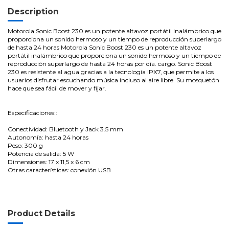
Description
Motorola Sonic Boost 230 es un potente altavoz portátil inalámbrico que
proporciona un sonido hermoso y un tiempo de reproducción superlargo
de hasta 24 horas Motorola Sonic Boost 230 es un potente altavoz
portátil inalámbrico que proporciona un sonido hermoso y un tiempo de
reproducción superlargo de hasta 24 horas por día. cargo. Sonic Boost
230 es resistente al agua gracias a la tecnología IPX7, que permite a los
usuarios disfrutar escuchando música incluso al aire libre. Su mosquetón
hace que sea fácil de mover y fijar.
Especificaciones::
Conectividad: Bluetooth y Jack 3.5 mm
Autonomía: hasta 24 horas
Peso: 300 g
Potencia de salida: 5 W
Dimensiones: 17 x 11,5 x 6 cm
Otras características: conexión USB
Product Details