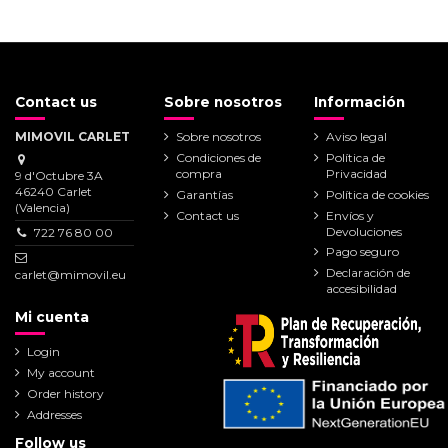
Contact us
Sobre nosotros
Información
MIMOVIL CARLET
Sobre nosotros
Aviso legal
Condiciones de
Política de
compra
Privacidad
9 d'Octubre 3A
46240 Carlet
Garantías
Política de cookies
(Valencia)
Contact us
Envíos y
Devoluciones
722 76 80 00
Pago seguro
Declaración de
carlet@mimovil.eu
accesibilidad
Mi cuenta
Login
My account
Order history
Addresses
Follow us