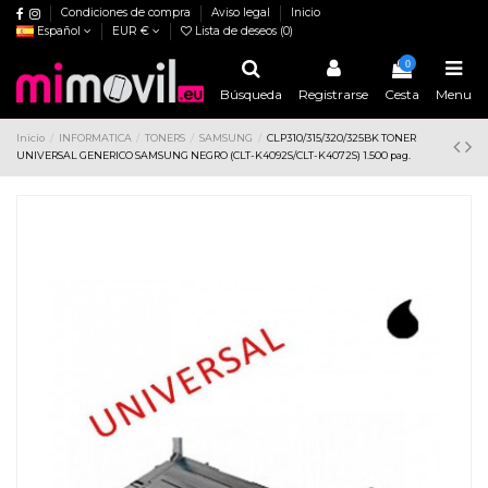
Condiciones de compra
Aviso legal
Inicio
Español
EUR €
Lista de deseos (
0
)
0
Búsqueda
Registrarse
Cesta
Menu
Inicio
INFORMATICA
TONERS
SAMSUNG
CLP310/315/320/325BK TONER
UNIVERSAL GENERICO SAMSUNG NEGRO (CLT-K4092S/CLT-K4072S) 1.500 pag.