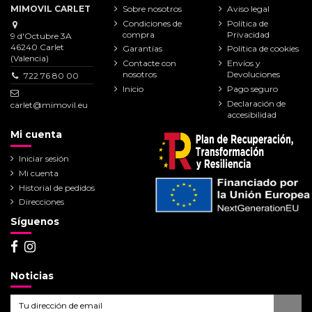
MIMOVIL CARLET
Sobre nosotros
Aviso legal
Condiciones de
Política de
compra
Privacidad
9 d'Octubre 3A
46240 Carlet
Garantías
Política de cookies
(Valencia)
Contacte con
Envíos y
nosotros
Devoluciones
722 76 80 00
Inicio
Pago seguro
Declaración de
carlet@mimovil.eu
accesibilidad
Mi cuenta
Iniciar sesión
Mi cuenta
Historial de pedidos
Direcciones
Síguenos
Noticias