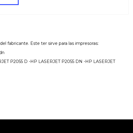
l fabricante. Este ter sirve para las impresoras:
dn
RJET P2055 D -HP LASERJET P2055 DN -HP LASERJET