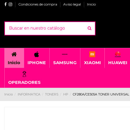
Condiciones de compra
Aviso legal
Inicio
Inicio
IPHONE
SAMSUNG
XIAOMI
HUAWEI
OPERADORES
Inicio
INFORMATICA
TONERS
HP
CF280A/CE505A TONER UNIVERSAL 