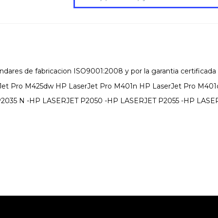
dares de fabricacion ISO9001:2008 y por la garantia certificada de
Jet Pro M425dw HP LaserJet Pro M401n HP LaserJet Pro M401
2035 N -HP LASERJET P2050 -HP LASERJET P2055 -HP LASE