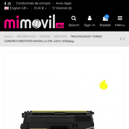
Condiciones de compra
Aviso legal
English GB
EUR €
Wishlist (
0
)
0
Search
Sign in
Basket
Menu
Home
INFORMATICA
TONERS
BROTHER
TN421/423/426Y TONER
GENERICO BROTHER AMARILLO (TN-426Y) 4000pag.