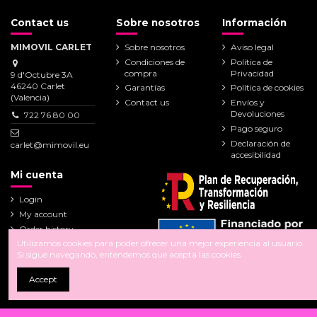
Contact us
Sobre nosotros
Información
MIMOVIL CARLET
Sobre nosotros
Aviso legal
Condiciones de
Política de
compra
Privacidad
9 d'Octubre 3A
46240 Carlet
Garantías
Política de cookies
(Valencia)
Contact us
Envíos y
Devoluciones
722 76 80 00
Pago seguro
Declaración de
carlet@mimovil.eu
accesibilidad
Mi cuenta
Login
My account
Order history
Addresses
Utilizamos cookies para poder ofrecer una mejor experiencia al usuario.
Si sigue navegando, entendemos que acepta las cookies.
Follow us
Accept