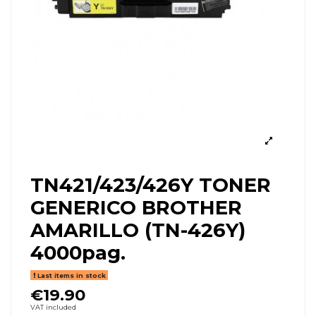
TN421/423/426Y TONER
GENERICO BROTHER
AMARILLO (TN-426Y)
4000pag.
Last items in stock
€19.90
VAT included