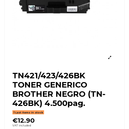
TN421/423/426BK
TONER GENERICO
BROTHER NEGRO (TN-
426BK) 4.500pag.
Last items in stock
€12.90
VAT included