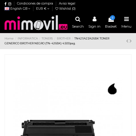
Condiciones de compra
Aviso legal
English GB
EUR €
Wishlist (
0
)
0
Search
Sign in
Basket
Menu
Home
INFORMATICA
TONERS
BROTHER
TN421/423/426BK TONER
GENERICO BROTHER NEGRO (TN-426BK) 4.500pag.