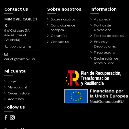
Contact us
Sobre nosotros
Información
MIMOVIL CARLET
Sobre nosotros
Aviso legal
Condiciones de
Política de
compra
Privacidad
9 d'Octubre 3A
46240 Carlet
Garantías
Política de cookies
(Valencia)
Contact us
Envíos y
Devoluciones
722 76 80 00
Pago seguro
Declaración de
carlet@mimovil.eu
accesibilidad
Mi cuenta
Login
My account
Order history
Addresses
Follow us