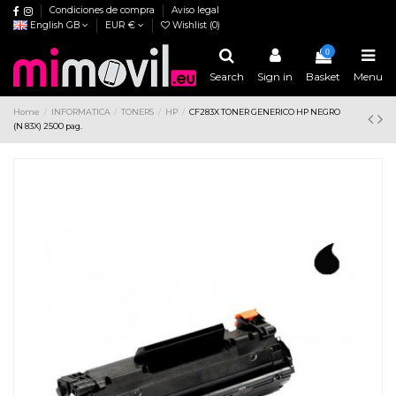
Condiciones de compra
Aviso legal
English GB
EUR €
Wishlist (
0
)
0
Search
Sign in
Basket
Menu
Home
INFORMATICA
TONERS
HP
CF283X TONER GENERICO HP NEGRO
(N 83X) 2500 pag.