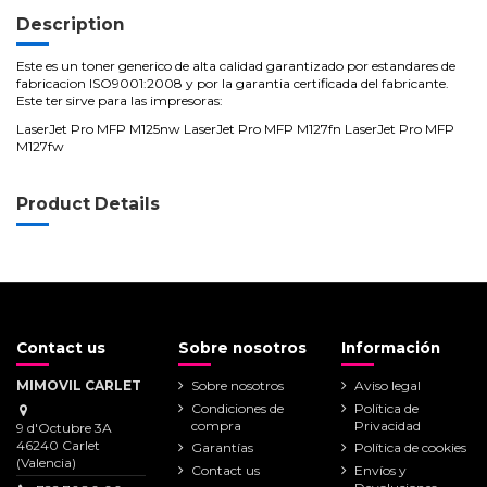
Description
Este es un toner generico de alta calidad garantizado por estandares de
fabricacion ISO9001:2008 y por la garantia certificada del fabricante.
Este ter sirve para las impresoras:
LaserJet Pro MFP M125nw LaserJet Pro MFP M127fn LaserJet Pro MFP
M127fw
Product Details
Contact us
Sobre nosotros
Información
MIMOVIL CARLET
Sobre nosotros
Aviso legal
Condiciones de
Política de
compra
Privacidad
9 d'Octubre 3A
46240 Carlet
Garantías
Política de cookies
(Valencia)
Contact us
Envíos y