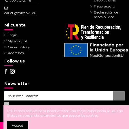
Devoluciones
722 76 80 00
Pago seguro
Declaración de
carlet@mimovil.eu
accesibilidad
Mi cuenta
Login
My account
Order history
Addresses
Follow us
Newsletter
Utilizamos cookies para poder ofrecer una mejor experiencia al usuario.
Si sigue navegando, entendemos que acepta las cookies.
Accept