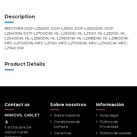
Description
BROTHER
DCP-L2500D,
DCP-L2500,
DCP-L2520DW,
DCP-
L2540DN,
DCP-L2700DW, HL-L2300D,
HL-L2300,
HL-L2320D,
HL-
L2340DW,
HL-L2360DN,
HL-L2360DW,
HL-L2365DW,
HL-L2380DW,
MFC-L2700DW,
MFC-L2700,
MFC-L2720DW,
MFC-L2740CW,
MFC-
L2740 DW
Product Details
Contact us
Sobre nosotros
Información
MIMOVIL CARLET
Sobre nosotros
Aviso legal
Condiciones de
Política de
compra
Privacidad
9 d'Octubre 3A
46240 Carlet
Garantías
Política de cookies
(Valencia)