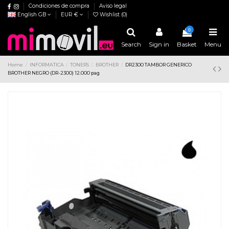
Condiciones de compra
Aviso legal
English GB
EUR €
Wishlist (
0
)
0
Search
Sign in
Basket
Menu
Home
INFORMATICA
TONERS
BROTHER
DR2300 TAMBOR GENERICO
BROTHER NEGRO (DR-2300) 12.000 pag