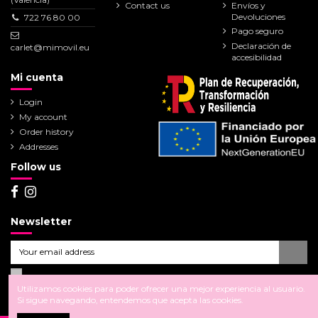
Contact us
Envíos y
Devoluciones
722 76 80 00
Pago seguro
Declaración de
carlet@mimovil.eu
accesibilidad
Mi cuenta
Login
My account
Order history
Addresses
Follow us
Newsletter
Utilizamos cookies para poder ofrecer una mejor experiencia al usuario.
Si sigue navegando, entendemos que acepta las cookies.