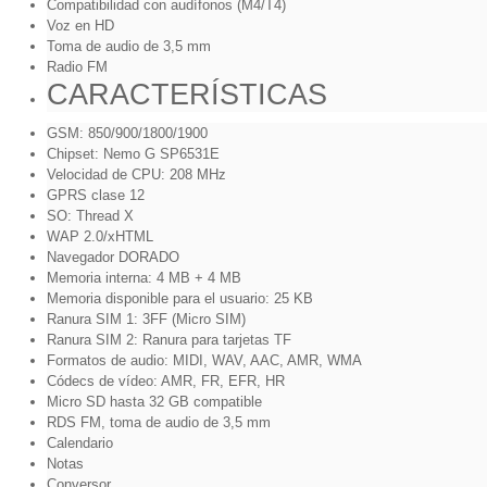
Compatibilidad con audífonos (M4/T4)
Voz en HD
Toma de audio de 3,5 mm
Radio FM
CARACTERÍSTICAS
GSM: 850/900/1800/1900
Chipset: Nemo G SP6531E
Velocidad de CPU: 208 MHz
GPRS clase 12
SO: Thread X
WAP 2.0/xHTML
Navegador DORADO
Memoria interna: 4 MB + 4 MB
Memoria disponible para el usuario: 25 KB
Ranura SIM 1: 3FF (Micro SIM)
Ranura SIM 2: Ranura para tarjetas TF
Formatos de audio: MIDI, WAV, AAC, AMR, WMA
Códecs de vídeo: AMR, FR, EFR, HR
Micro SD hasta 32 GB compatible
RDS FM, toma de audio de 3,5 mm
Calendario
Notas
Conversor