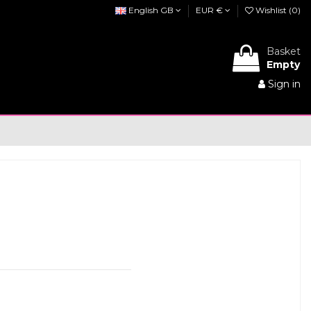
English GB
EUR €
Wishlist (
0
)
Basket
Empty
Sign in