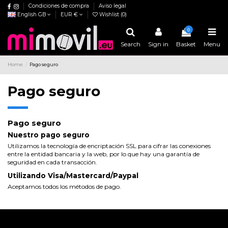
Condiciones de compra
Aviso legal
English GB
EUR €
Wishlist (
0
)
0
Search
Sign in
Basket
Menu
Home
Pago seguro
Pago seguro
Pago seguro
Nuestro pago seguro
Utilizamos la tecnología de encriptación SSL para cifrar las conexiones
entre la entidad bancaria y la web, por lo que hay una garantía de
seguridad en cada transacción.
Utilizando Visa/Mastercard/Paypal
Aceptamos todos los métodos de pago.