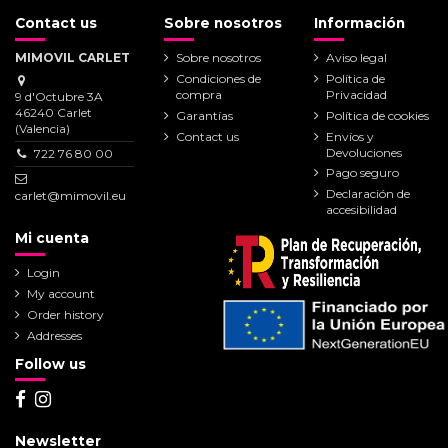
Contact us
Sobre nosotros
Información
MIMOVIL CARLET
Sobre nosotros
Aviso legal
Condiciones de
Política de
compra
Privacidad
9 d'Octubre 3A
46240 Carlet
Garantías
Política de cookies
(Valencia)
Contact us
Envíos y
Devoluciones
722 76 80 00
Pago seguro
Declaración de
carlet@mimovil.eu
accesibilidad
Mi cuenta
Login
My account
Order history
Addresses
Follow us
Newsletter