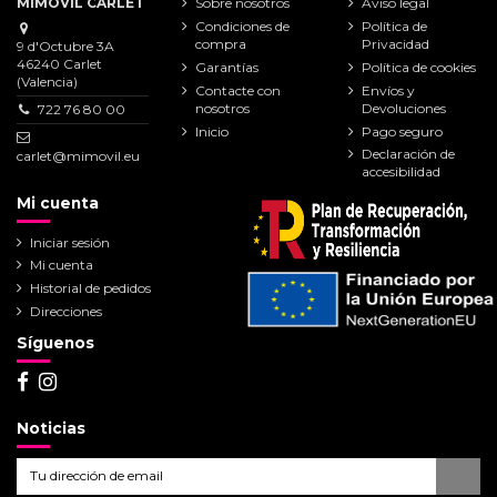
MIMOVIL CARLET
Sobre nosotros
Aviso legal
Condiciones de
Política de
compra
Privacidad
9 d'Octubre 3A
46240 Carlet
Garantías
Política de cookies
(Valencia)
Contacte con
Envíos y
nosotros
Devoluciones
722 76 80 00
Inicio
Pago seguro
Declaración de
carlet@mimovil.eu
accesibilidad
Mi cuenta
Iniciar sesión
Mi cuenta
Historial de pedidos
Direcciones
Síguenos
Noticias