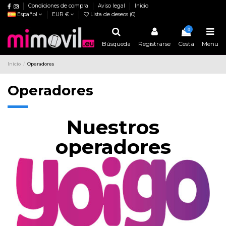
Condiciones de compra
Aviso legal
Inicio
Español
EUR €
Lista de deseos (
0
)
0
Búsqueda
Registrarse
Cesta
Menu
Inicio
Operadores
Operadores
Nuestros
operadores