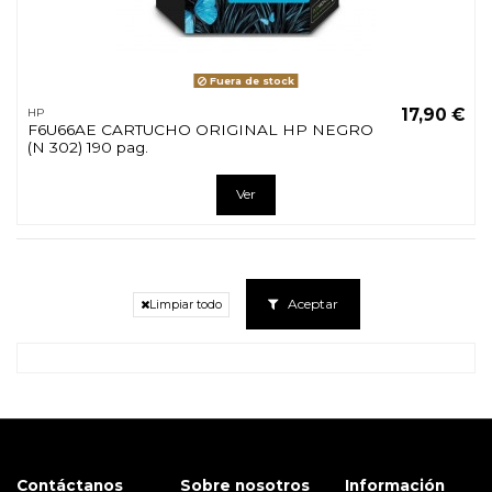
Fuera de stock
17,90 €
HP
F6U66AE CARTUCHO ORIGINAL HP NEGRO
(N 302) 190 pag.
Ver
Aceptar
Limpiar todo
Contáctanos
Sobre nosotros
Información