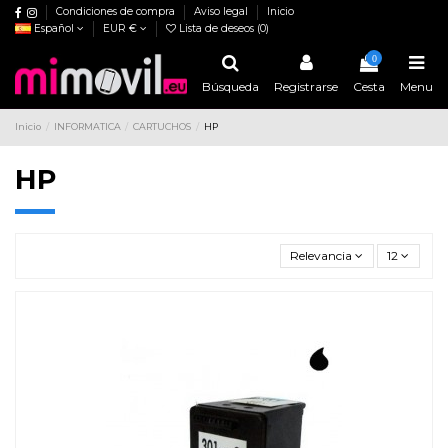
Condiciones de compra
Aviso legal
Inicio
Español
EUR €
Lista de deseos (
0
)
0
Búsqueda
Registrarse
Cesta
Menu
Inicio
INFORMATICA
CARTUCHOS
HP
HP
Relevancia
12