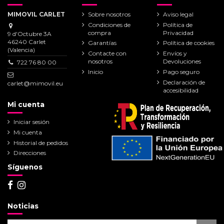
MIMOVIL CARLET
Sobre nosotros
Aviso legal
Condiciones de
Política de
compra
Privacidad
9 d'Octubre 3A
46240 Carlet
Garantías
Política de cookies
(Valencia)
Contacte con
Envíos y
nosotros
Devoluciones
722 76 80 00
Inicio
Pago seguro
Declaración de
carlet@mimovil.eu
accesibilidad
Mi cuenta
Iniciar sesión
Mi cuenta
Historial de pedidos
Direcciones
Síguenos
Noticias