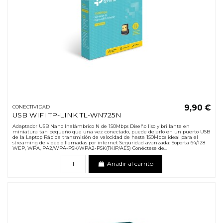
9,90 €
CONECTIVIDAD
USB WIFI TP-LINK TL-WN725N
Adaptador USB Nano Inalámbrico N de 150Mbps Diseño liso y brillante en
miniatura tan pequeño que una vez conectado, puede dejarlo en un puerto USB
de la Laptop Rápida transmisión de velocidad de hasta 150Mbps ideal para el
streaming de video o llamadas por internet Seguridad avanzada: Soporta 64/128
WEP, WPA, PA2/WPA-PSK/WPA2-PSK(TKIP/AES) Conéctese de...
Añadir al carrito