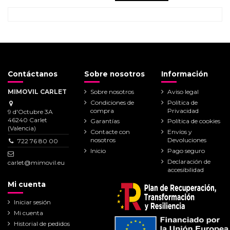
Contáctanos
Sobre nosotros
Información
MIMOVIL CARLET
Sobre nosotros
Aviso legal
Condiciones de
Política de
compra
Privacidad
9 d'Octubre 3A
46240 Carlet
Garantías
Política de cookies
(Valencia)
Contacte con
Envíos y
nosotros
Devoluciones
722 76 80 00
Inicio
Pago seguro
Declaración de
carlet@mimovil.eu
accesibilidad
Mi cuenta
Iniciar sesión
Mi cuenta
Historial de pedidos