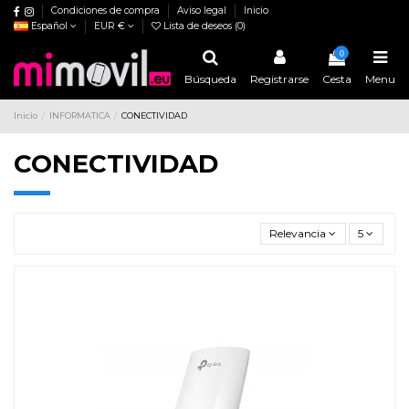
Condiciones de compra
Aviso legal
Inicio
Español
EUR €
Lista de deseos (
0
)
0
Búsqueda
Registrarse
Cesta
Menu
Inicio
INFORMATICA
CONECTIVIDAD
CONECTIVIDAD
Relevancia
5