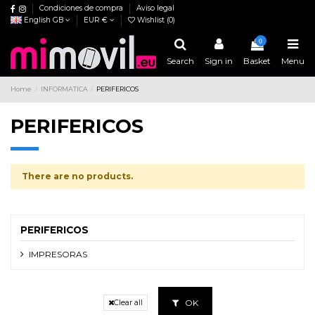
Condiciones de compra
Aviso legal
English GB
EUR €
Wishlist (
0
)
0
Search
Sign in
Basket
Menu
Home
INFORMATICA
PERIFERICOS
PERIFERICOS
There are no products.
PERIFERICOS
IMPRESORAS
OK
Clear all