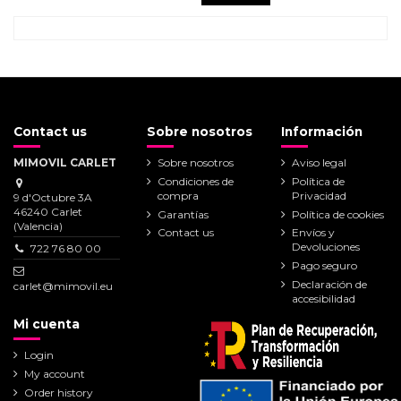
Contact us
Sobre nosotros
Información
MIMOVIL CARLET
Sobre nosotros
Aviso legal
Condiciones de
Política de
compra
Privacidad
9 d'Octubre 3A
46240 Carlet
Garantías
Política de cookies
(Valencia)
Contact us
Envíos y
Devoluciones
722 76 80 00
Pago seguro
Declaración de
carlet@mimovil.eu
accesibilidad
Mi cuenta
Login
My account
Order history